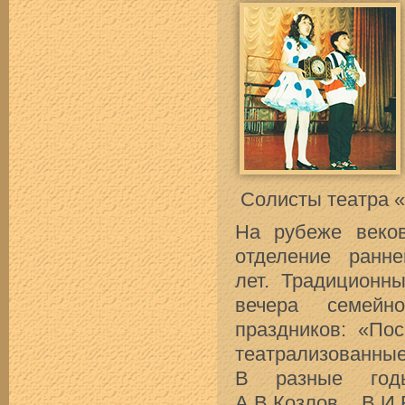
Солисты театра 
На рубеже веко
отделение ранне
лет. Традиционны
вечера семейно
праздников: «По
театрализованные
В разные годы
А.В.Козлов, В.И