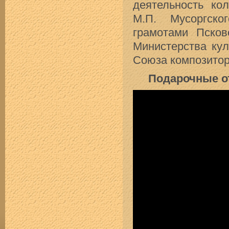
деятельность ко
М.П. Мусоргско
грамотами Пско
Министерства кул
Союза композитор
Подарочные о