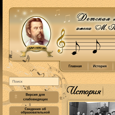
Главная
История
История
Версия для
слабовидящих
Сведения об
образовательной