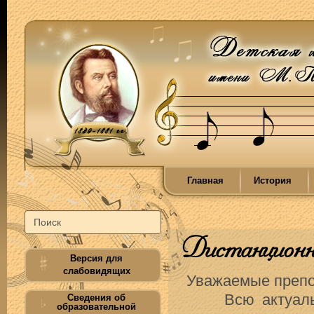
Главная
История
Дистанционно
Версия для
слабовидящих
Уважаемые препо
Всю актуальну
Сведения об
образовательной