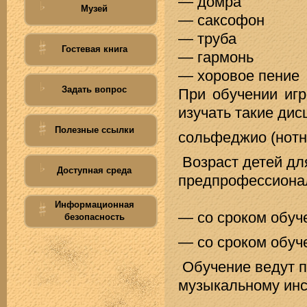
— домра
Музей
— саксофон
— труба
Гостевая книга
— гармонь
— хоровое пение
Задать вопрос
При обучении иг
изучать такие дис
Полезные ссылки
сольфеджио (нотна
Возраст детей дл
Доступная среда
предпрофессиона
Информационная
— со сроком обуче
безопасность
— со сроком обуче
Обучение ведут 
музыкальному инс