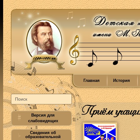
Главная
История
Приём учащи
Версия для
слабовидящих
Сведения об
образовательной