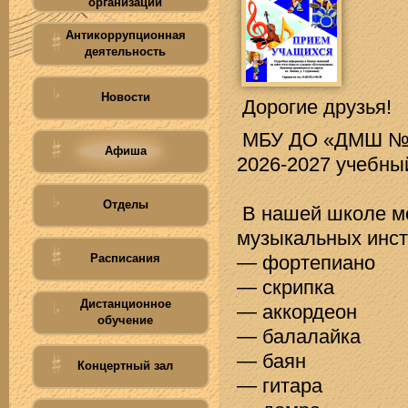
организации
Антикоррупционная
деятельность
Новости
Дорогие друзья!
МБУ ДО «ДМШ №1 
Афиша
2026-2027 учебный
Отделы
В нашей школе мо
музыкальных инст
Расписания
— фортепиано
— скрипка
Дистанционное
— аккордеон
обучение
— балалайка
— баян
Концертный зал
— гитара