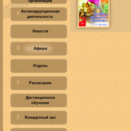
организации
Антикоррупционная
деятельность
Новости
Афиша
Отделы
Расписания
Дистанционное
обучение
Концертный зал