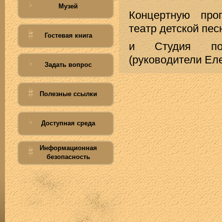
Музей
Концертную про
театр детской пес
Гостевая книга
и Студия поэ
(руководители Ел
Задать вопрос
Полезные ссылки
Доступная среда
Информационная
безопасность