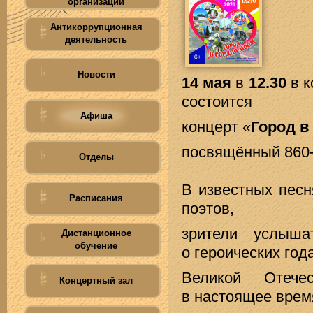
организации
Антикоррупционная
деятельность
Новости
14 мая
в
12.30
в к
состоится
Афиша
концерт «
Город в
посвящённый 860-
Отделы
В известных песн
Расписания
поэтов,
зрители услыш
Дистанционное
обучение
о героических год
Великой Отече
Концертный зал
в настоящее врем