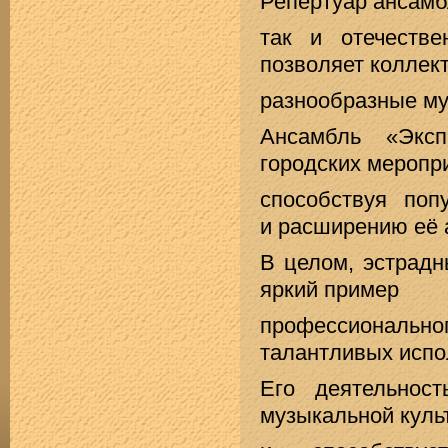
Репертуар ансамб
так и отечеств
позволяет коллек
разнообразные му
Ансамбль «Эксп
городских меропри
способствуя поп
и расширению её 
В целом, эстрадн
яркий пример
профессионально
талантливых испо
Его деятельнос
музыкальной куль