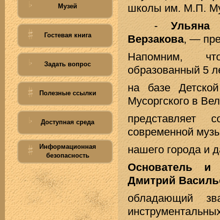
школы им. М.П. М
Музей
-
Ульяна Н
Гостевая книга
Верзакова
, — пр
Напомним, чт
Задать вопрос
образованный 5 ле
на базе Детск
Полезные ссылки
Мусоргского в Вел
представляет 
Доступная среда
современной музы
Информационная
нашего города и д
безопасность
Основатель и 
Дмитрий Василь
обладающий зва
инструментальных