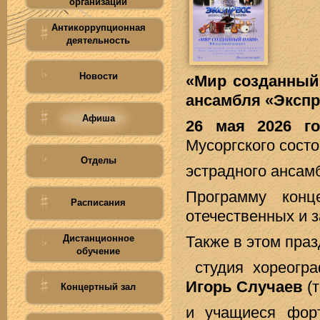
организации
Антикоррупционная
деятельность
Новости
«Мир созданный
ансамбля «Экспр
Афиша
26 мая 2026 го
Мусоргского сост
Отделы
эстрадного анса
Программу конц
Расписания
отечественных и 
Дистанционное
Также в этом праз
обучение
студия хореогр
Игорь Случаев
(т
Концертный зал
и учащиеся форт