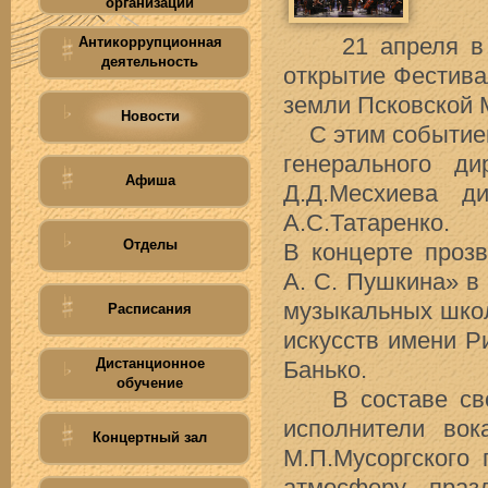
организации
Антикоррупционная
21 апреля в БК
деятельность
открытие Фестива
земли Псковской 
Новости
С этим событием 
генерального ди
Афиша
Д.Д.Месхиева д
А.С.Татаренко.
Отделы
В концерте проз
А. С. Пушкина» в
музыкальных школ
Расписания
искусств имени Р
Дистанционное
Банько.
обучение
В составе свод
исполнители во
Концертный зал
М.П.Мусоргского 