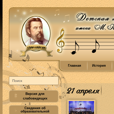
Главная
История
21 апреля
Версия для
слабовидящих
Сведения об
образовательной