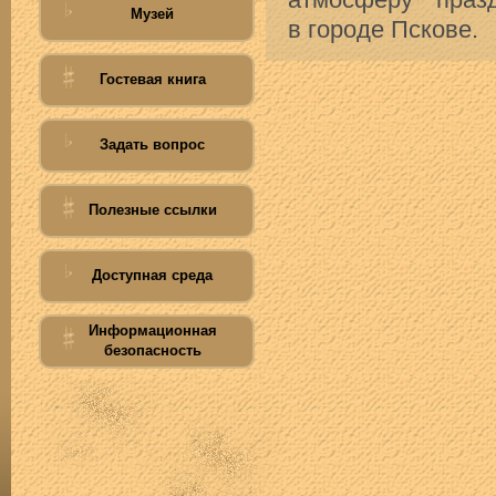
атмосферу праз
Музей
в городе Пскове.
Гостевая книга
Задать вопрос
Полезные ссылки
Доступная среда
Информационная
безопасность