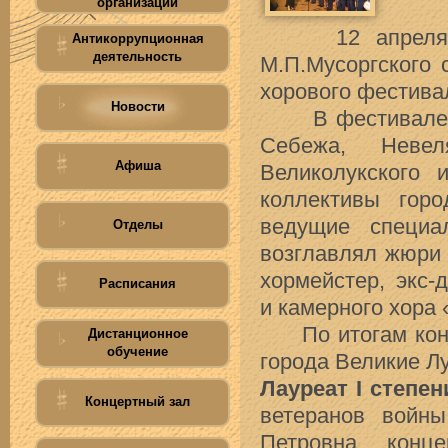
организации
12 апреля в 
Антикоррупционная
деятельность
М.П.Мусоргского 
хорового фестива
Новости
В фестивале пр
Себежа, Невел
Афиша
Великолукского 
коллективы гор
ведущие специа
Отделы
возглавлял жюри 
хормейстер, экс-
Расписания
и камерного хора «
По итогам конк
Дистанционное
обучение
города Великие Л
Лауреат I степен
Концертный зал
ветеранов войны
Петровна, конц