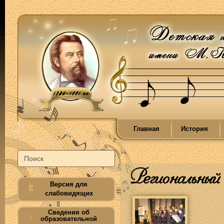
Главная
История
Региональный
Версия для
слабовидящих
Сведения об
образовательной