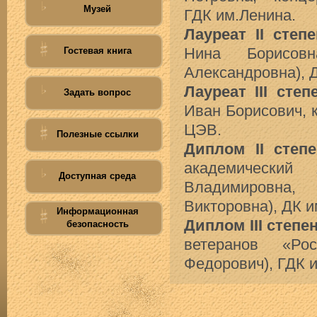
Музей
ГДК им.Ленина.
Лауреат II степ
Гостевая книга
Нина Борисовн
Александровна), 
Лауреат III степ
Задать вопрос
Иван Борисович, 
ЦЭВ.
Полезные ссылки
Диплом II степ
академический
Доступная среда
Владимировна,
Викторовна), ДК и
Информационная
Диплом III степе
безопасность
ветеранов «Ро
Федорович), ГДК 