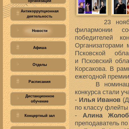
организации
Антикоррупционная
деятельность
23 ноября в 
филармонии сос
Новости
победителей к
Организаторами 
Афиша
Псковской обл
и Псковский обла
Отделы
Корсакова. В ра
ежегодной преми
Расписания
В номинации «
конкурса стали уч
Дистанционное
-
Илья Иванов
(Д
обучение
по классу флейт
-
Алина Жолоб
Концертный зал
преподаватель по