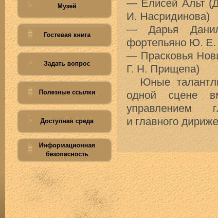
— Елисей Альт (Д
Музей
И. Насридинова)
— Дарья Данил
Гостевая книга
фортепьяно Ю. Е.
— Прасковья Нови
Задать вопрос
Г. Н. Прищепа)
Юные талантлив
Полезные ссылки
одной сцене в
управлением г
и главного дириж
Доступная среда
Информационная
безопасность