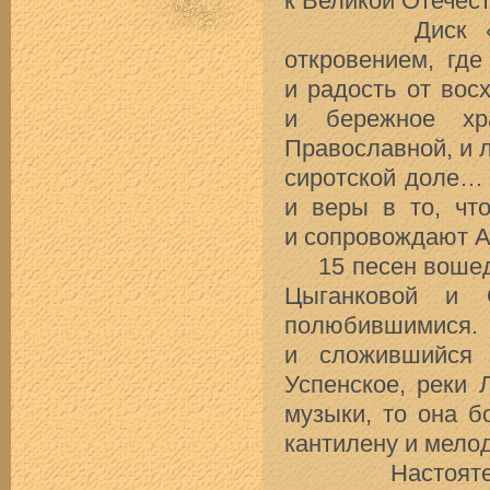
к Великой Отечес
Диск «Ангел 
откровением, гд
и радость от вос
и бережное хр
Православной, и л
сиротской доле…
и веры в то, чт
и сопровождают А
15 песен вошедш
Цыганковой и 
полюбившимися
и сложившийся 
Успенское, реки 
музыки, то она 
кантилену и мело
Настоятель хр