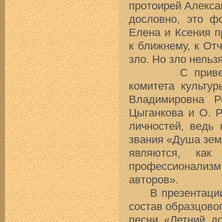
протоирей Алекса
дословно, это ф
Елена и Ксения п
к ближнему, к Отч
зло. Но зло нельз
С приветствен
комитета культу
Владимировна Р
Цыганкова и О. 
личностей, ведь 
звания «Душа зем
являются, как
профессионализм,
авторов».
В презентации д
состав образцово
песни «Летний до