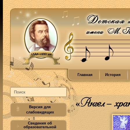
Главная
История
«Ангел – хра
Версия для
слабовидящих
Сведения об
образовательной