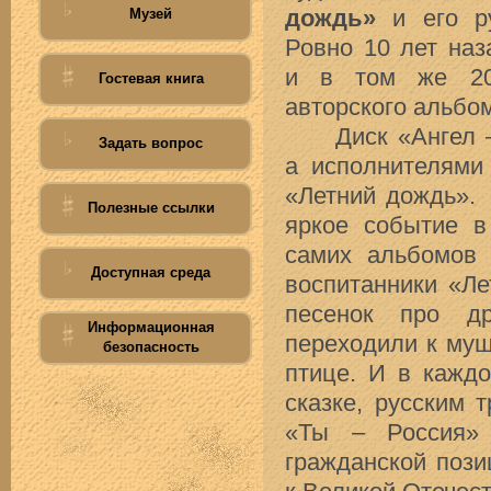
дождь»
и его ру
Музей
Ровно 10 лет наз
и в том же 200
Гостевая книга
авторского альбо
Диск «Ангел – 
Задать вопрос
а исполнителями
«Летний дождь».
Полезные ссылки
яркое событие в
самих альбомов 
Доступная среда
воспитанники «Ле
песенок про д
Информационная
переходили к муш
безопасность
птице. И в кажд
сказке, русским 
«Ты – Россия»
гражданской пози