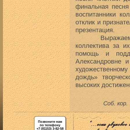
финальная песня 
воспитанники ко
отклик и признате
презентация.
Выражаем слов
коллектива за и
помощь и подд
Александровне 
художественному
дождь» творческ
высоких достижен
Соб. кор.
Позвоните нам
по телефону
+7 (81153) 3-82-58