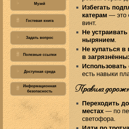
Музей
Избегать подп
катерам
— это 
Гостевая книга
винт.
Не устраивать
Задать вопрос
нырянием
.
Не купаться в 
Полезные ссылки
в загрязнённы
Использовать 
Доступная среда
есть навыки пл
Правила дорожн
Информационная
безопасность
Переходить до
местах
— по пе
светофора.
Идти по тротуа