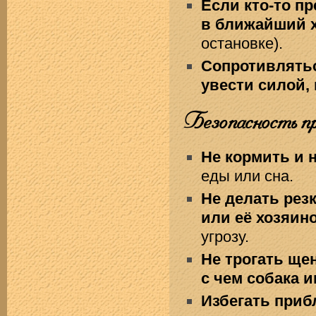
Если кто-то п
в ближайший 
остановке).
Сопротивлятьс
увести силой,
Безопасность п
Не кормить и н
еды или сна.
Не делать рез
или её хозяин
угрозу.
Не трогать щен
с чем собака и
Избегать приб