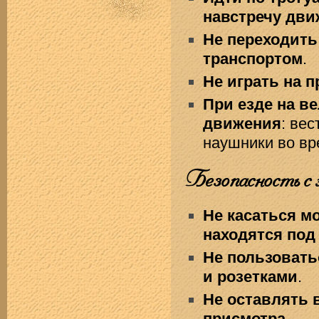
навстречу дви
Не переходить
транспортом
.
Не играть на 
При езде на в
движения
: ве
наушники во вр
Безопасность с 
Не касаться м
находятся под
Не пользоват
и розетками
.
Не оставлять 
присмотра
.