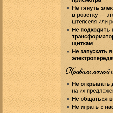
Не тянуть эле
в розетку
— это
штепселя или р
Не подходить 
трансформато
щиткам
.
Не запускать 
электропереда
Правила личной б
Не открывать
на их предложен
Не общаться в
Не играть с н