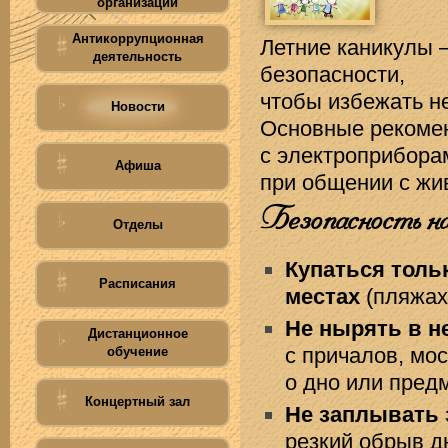
организации
Антикоррупционная
Летние каникулы 
деятельность
безопасности,
чтобы избежать н
Новости
Основные рекомен
с электроприбора
Афиша
при общении с жив
Безопасность на
Отделы
Купаться толь
Расписания
местах
(пляжах
Не нырять в н
Дистанционное
с причалов, мо
обучение
о дно или пред
Концертный зал
Не заплывать 
резкий обрыв д