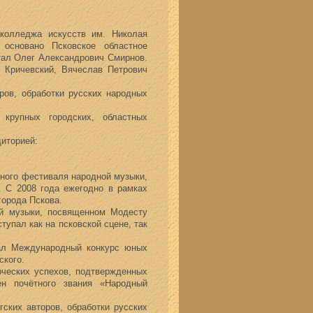
колледжа искусств им. Николая
 основано Псковское областное
тал Олег Александрович Смирнов.
 Кричевский, Вячеслав Петрович
в, обработки русских народных
крупных городских, областных
иторией:
ного фестиваля народной музыки,
. С 2008 года ежегодно в рамках
города Пскова.
й музыки, посвященном Модесту
упал как на псковской сцене, так
ал Международный конкурс юных
ского.
ческих успехов, подтвержденных
н почётного звания «Народный
ских авторов, обработки русских