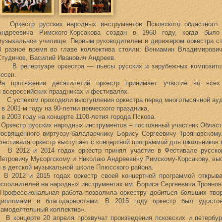
Оркестр русских народных инструментов Псковского областного 
Андреевича Римского-Корсакова создан в 1960 году, когда было
музыкальное училище. Первым руководителем и дирижером оркестра с
В разное время во главе коллектива стояли: Вениамин Владимирович
Студинов, Василий Иванович Андреев.
В репертуаре оркестра — пьесы русских и зарубежных композиторо
песен.
На протяжении десятилетий оркестр принимает участие во всех 
и всероссийских праздниках и фестивалях.
С успехом проходили выступления оркестра перед многотысячной ауд
• в 2001-м году на 90-летии певческого праздника,
• в 2003 году на концерте 1100-летия города Пскова.
Оркестр русских народных инструментов – постоянный участник Област
посвященного виртуозу-балалаечнику Борису Сергеевичу Трояновскому
фестиваля оркестр выступает с концертной программой для школьников 
В 2012 и 2014 годах оркестр принял участие в Фестивале русско
Петровичу Мусоргскому и Николаю Андреевичу Римскому-Корсакову, выст
и в детской музыкальной школе Плюсского района.
В 2012 и 2015 годах оркестр своей концертной программой открыв
исполнителей на народных инструментах им. Бориса Сергеевича Троянов
Профессиональная работа позволила оркестру добиться больших твор
дипломами и благодарностями. В 2015 году оркестр был удостое
самодеятельный коллектив».
В концерте 20 апреля прозвучат произведения псковских и петербург