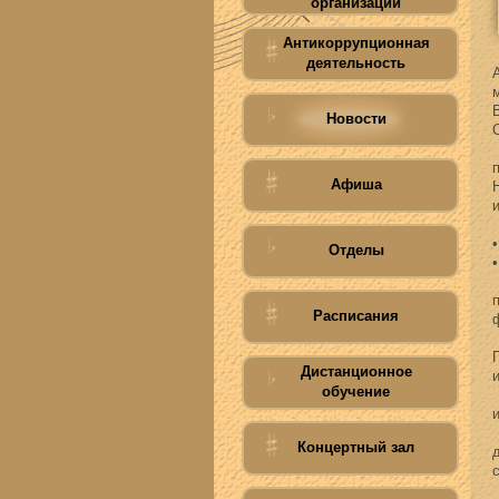
организации
Антикоррупционная
деятельность
Новости
Афиша
Отделы
Расписания
Дистанционное
обучение
Концертный зал