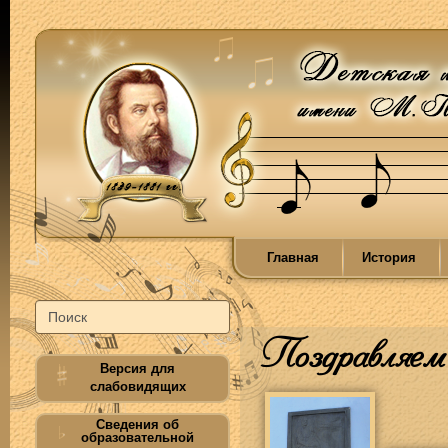
Главная
История
Поздравляем 
Версия для
слабовидящих
Сведения об
образовательной