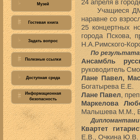
24 апреля в горо
Музей
Учащиеся ДМШ №
наравне со взрос
Гостевая книга
25 концертных н
города Пскова, 
Задать вопрос
Н.А.Римского-Кор
По результата
Полезные ссылки
Ансамбль русс
руководитель Смо
Лане Павел, Ма
Доступная среда
Богатырева Е.Е.
Информационная
Лане Павел
, пре
безопасность
Маркелова Люб
Малышева М.М., Б
Дипломантами I
Квартет гитари
Е.В., Очкина Ю.В.