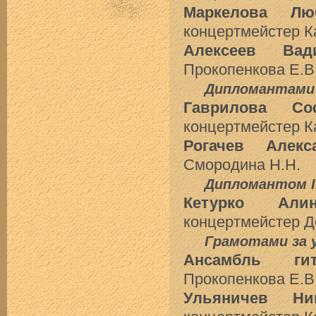
Маркелова Лю
концертмейстер К
Алексеев Вад
Прокопенкова Е.В
Дипломантами I
Гаврилова Со
концертмейстер К
Рогачев Алекс
Смородина Н.Н.
Дипломантом I
Кетурко Алин
концертмейстер Д
Грамотами за 
Ансамбль гит
Прокопенкова Е.В
Ульяничев Ни