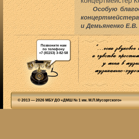
концертмейстер К
Особую благ
концертмейстер
и Демьяненко Е.В.
Позвоните нам
по телефону
+7 (81153) 3-82-58
© 2013 — 2026 МБУ ДО «ДМШ № 1 им. М.П.Мусоргского»