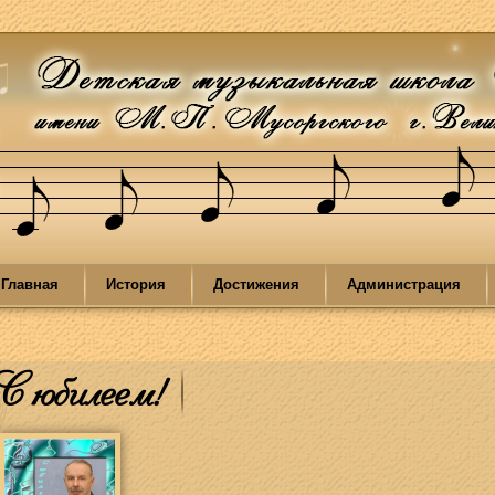
Главная
История
Достижения
Администрация
С юбилеем!