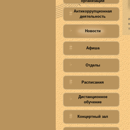
организации
Антикоррупционная
деятельность
Новости
Афиша
Отделы
Расписания
Дистанционное
обучение
Концертный зал