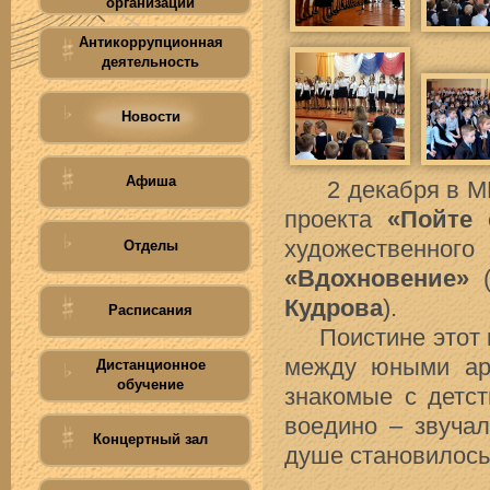
организации
Антикоррупционная
деятельность
Новости
Афиша
2 декабря в МБО
проекта
«Пойте 
художественног
Отделы
«Вдохновение»
(
Кудрова
).
Расписания
Поистине этот к
между юными ар
Дистанционное
обучение
знакомые с детст
воедино – звуча
Концертный зал
душе становилось 