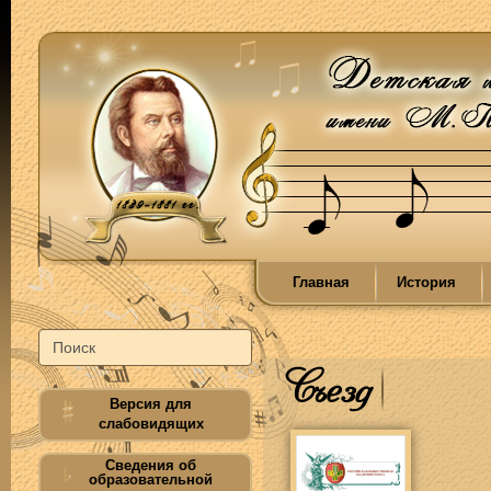
Главная
История
Съезд
Версия для
слабовидящих
Сведения об
образовательной