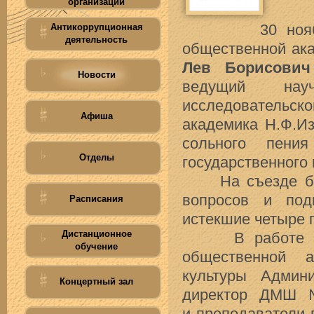
организации
Антикоррупционная
30 ноября в 
деятельность
общественной ака
Лев Борисович
Новости
ведущий нау
исследователь
Афиша
академика Н.Ф.И
сольного пения
Отделы
государственного 
На съезде был
вопросов и под
Расписания
истекшие четыре г
Дистанционное
В работе съез
обучение
общественной а
культуры Админ
Концертный зал
директор ДМШ 