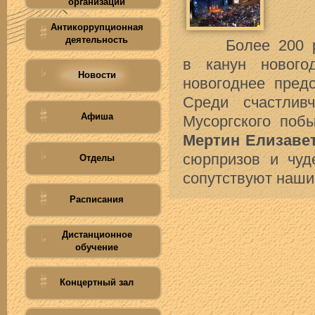
организации
Антикоррупционная
деятельность
Более 200 ребя
в канун новог
Новости
новогоднее пред
Среди счастли
Афиша
Мусоргского поб
Мертин Елизавет
сюрпризов и чуд
Отделы
сопутствуют наши
Расписания
Дистанционное
обучение
Концертный зал