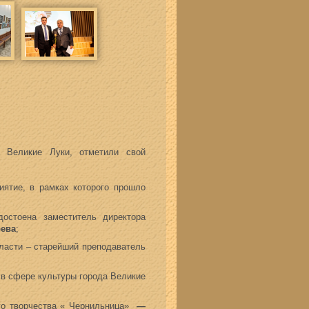
а Великие Луки, отметили свой
иятие, в рамках которого прошло
достоена заместитель директора
рева
;
бласти – старейший преподаватель
 в сфере культуры города Великие
о творчества « Чернильница»
—