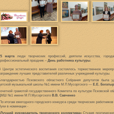
25 марта
люди творческих профессий, деятели искусства, город
профессиональный праздник –
День работника культуры
.
В Центре эстетического воспитания состоялось торжественное меропр
награждение лучших представителей различных учреждений культуры.
Благодарностью Псковского областного Собрания депутатов была у
детской музыкальной школы №1 имени М.П.Мусоргского —
Е.Е. Богаты
почетной грамотой государственного Комитета по культуре Псковской о
ДМШ №1 имени М.П.Мусоргского
В.В. Савченко
По итогам ежегодного городского конкурса среди творческих работников
Луки в номинации -
«Лучший руководитель творческого коллектива»
Студия поэтическог