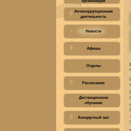
организации
Антикоррупционная
деятельность
Новости
Афиша
Отделы
Расписания
Дистанционное
обучение
Концертный зал