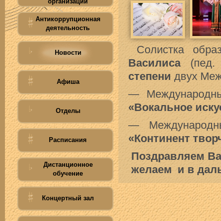
организации
Антикоррупционная
деятельность
Солистка обра
Новости
Василиса
(пед.
степени
двух Меж
Афиша
— Международн
«Вокальное иску
Отделы
— Международн
«Континент твор
Расписания
Поздравляем Вас
Дистанционное
желаем и в даль
обучение
Концертный зал