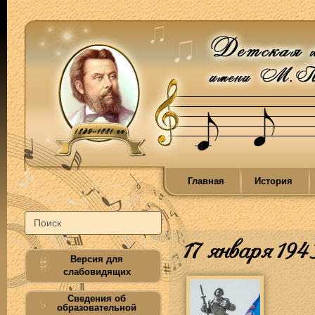
Главная
История
17 января 194
Версия для
слабовидящих
Сведения об
образовательной