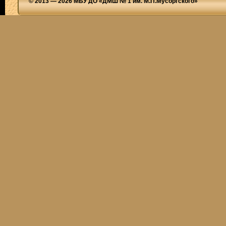
© 2013 — 2026 МБУ ДО «ДМШ № 1 им. М.П.Мусоргского»