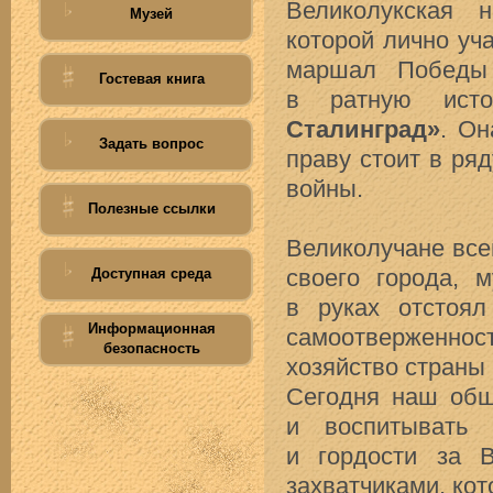
Великолукская 
Музей
которой лично уч
маршал Побед
Гостевая книга
в ратную ист
Сталинград»
. Он
Задать вопрос
праву стоит в ря
войны.
Полезные ссылки
Великолучане все
Доступная среда
своего города, 
в руках отстоял
Информационная
самоотверженнос
безопасность
хозяйство страны 
Сегодня наш общ
и воспитывать 
и гордости за 
захватчиками, ко