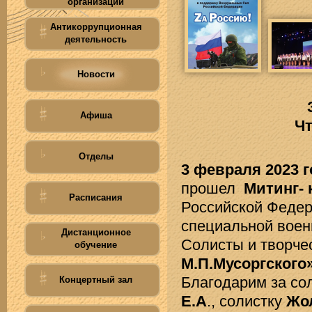
организации
Антикоррупционная
деятельность
Новости
Афиша
Чт
Отделы
3 февраля 2023 г
прошел
Митинг- 
Расписания
Российской Федер
специальной вое
Дистанционное
Солисты и творче
обучение
М.П.Мусоргского
Благодарим за со
Концертный зал
Е.А
., солистку
Жо