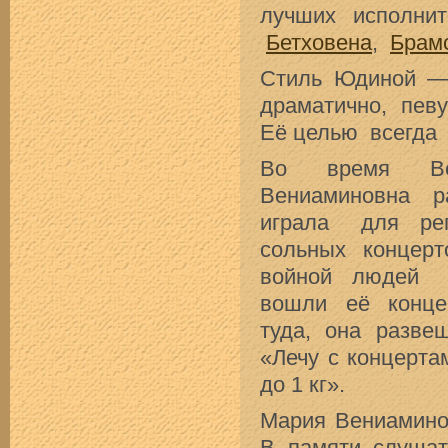
лучших исполн
Бетховена
,
Брам
Стиль Юдиной — 
драматично, пев
Её целью всегда 
Во время Ве
Вениаминовна 
играла для рег
сольных концер
войной людей г
вошли её конце
туда, она разве
«Лечу с концерт
до 1 кг».
Мария Вениамино
В памяти слуша