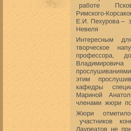
работе Псковск
Римского-Корсаков
Е.И. Пехурова –
Невеля
Интересным для
творческое нап
профессора, д
Владимирови
прослушиваниям
этим прослушив
кафедры специ
Мариной Анатол
членами жюри по
Жюри отметил
участников ко
Лауреатов не пр