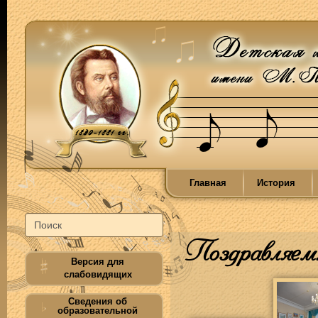
Главная
История
Поздравляем
Версия для
слабовидящих
Сведения об
образовательной