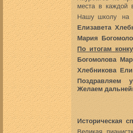
места в каждой в
Нашу школу на э
Елизавета Хлеб
Мария Богомол
По итогам конк
Богомолова Ма
Хлебникова Елиз
Поздравляем уч
Желаем дальнейш
Историческая сп
Великая пианис