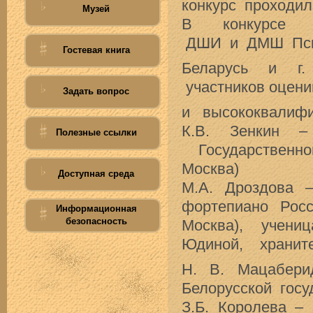
конкурс проходи
Музей
В конкурсе п
ДШИ и ДМШ Пско
Гостевая книга
Беларусь и г.
участников оцен
Задать вопрос
и высококвалиф
К.В. Зенкин 
Полезные ссылки
Государственно
Москва)
Доступная среда
М.А. Дроздова 
фортепиано Росс
Информационная
безопасность
Москва), учени
Юдиной, хранит
Н. В. Мацабер
Белорусской госу
З.Б. Королева 