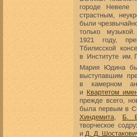
городе Невеле
страстным, неу
были чрезвычай
только музыкой
1921 году, пр
Тбилисской конс
в Институте им. 
Мария Юдина бы
выступавшим пр
в камерном а
и
Квартетом име
прежде всего, н
была первым в 
Хиндемита
,
Б. 
творческое содр
и
Д. Д. Шостакови