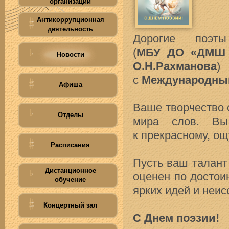
организации
Антикоррупционная
деятельность
Дорогие поэт
(
МБУ ДО «ДМШ №
Новости
О.Н.Рахманова
)
с
Международны
Афиша
Ваше творчество 
Отделы
мира слов. Вы
к прекрасному, ощ
Расписания
Пусть ваш талант
Дистанционное
оценен по достои
обучение
ярких идей и неис
Концертный зал
С Днем поэзии!