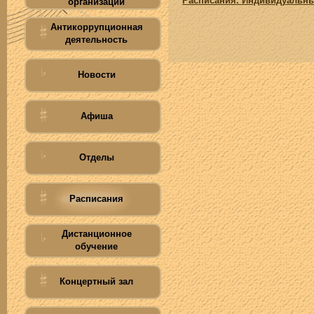
Расписания. Индивидуальны
организации
Антикоррупционная
деятельность
Новости
Афиша
Отделы
Расписания
Дистанционное
обучение
Концертный зал