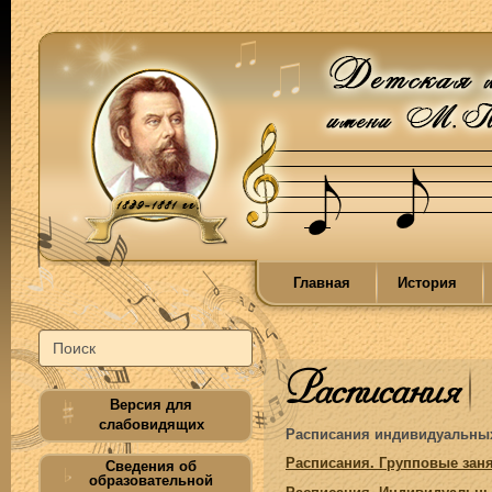
Главная
История
Расписания
Версия для
слабовидящих
Расписания индивидуальных 
Расписания. Групповые зан
Сведения об
образовательной