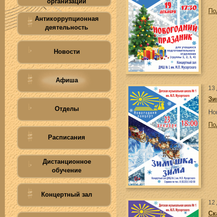
организации
По
Антикоррупционная
деятельность
Новости
Афиша
13
Зи
Отделы
Но
По
Расписания
Дистанционное
обучение
Концертный зал
12
Ск