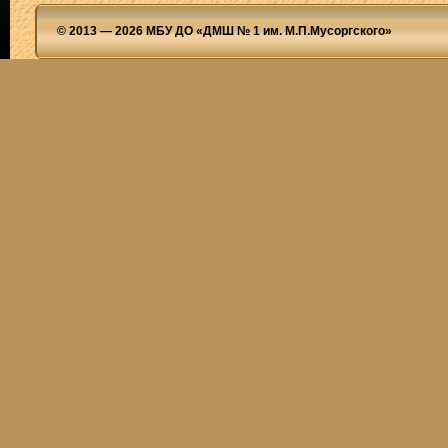
© 2013 — 2026 МБУ ДО «ДМШ № 1 им. М.П.Мусоргского»