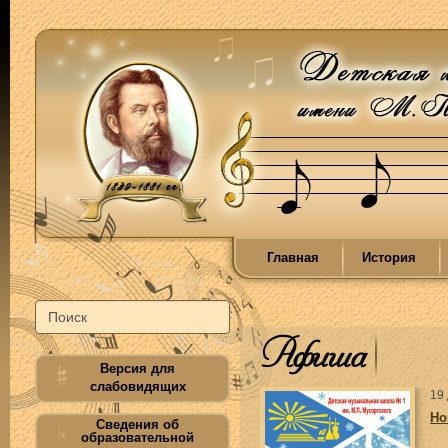
Главная
История
Афиша
Версия для
слабовидящих
19
Но
Сведения об
образовательной