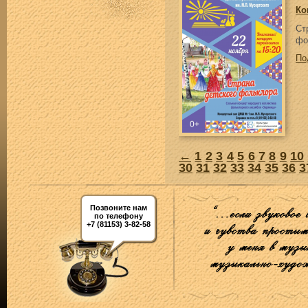
Ко
С
фо
По
←
1
2
3
4
5
6
7
8
9
10
30
31
32
33
34
35
36
3
Позвоните нам
по телефону
+7 (81153) 3-82-58