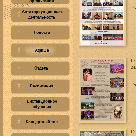
организации
По
Антикоррупционная
деятельность
Новости
Афиша
1 
Ве
Отделы
По
Расписания
Дистанционное
обучение
Концертный зал
10