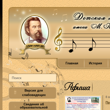
Главная
История
Афиша
Версия для
слабовидящих
8 а
Пр
Сведения об
образовательной