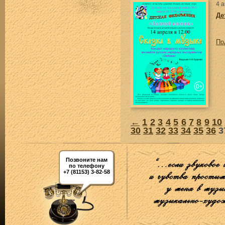
4 
Де
По
←
1
2
3
4
5
6
7
8
9
10
30
31
32
33
34
35
36
3
Позвоните нам
по телефону
+7 (81153) 3-82-58