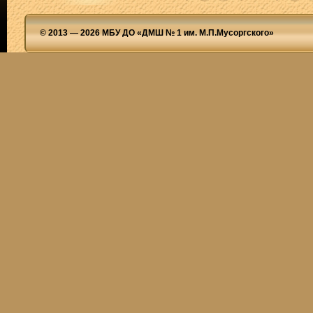
© 2013 — 2026 МБУ ДО «ДМШ № 1 им. М.П.Мусоргского»