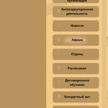
организации
Антикоррупционная
деятельность
Новости
Афиша
Отделы
Расписания
Дистанционное
обучение
Концертный зал