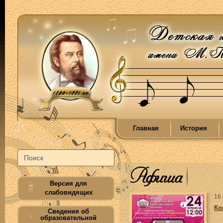
Главная
История
Афиша
Версия для
слабовидящих
16
Ко
Сведения об
образовательной