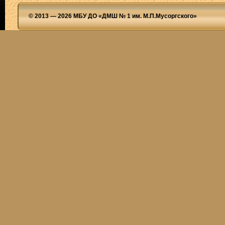
© 2013 — 2026 МБУ ДО «ДМШ № 1 им. М.П.Мусоргского»