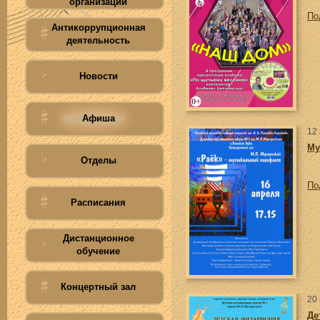
организации
По
Антикоррупционная
деятельность
Новости
Афиша
12
Му
Отделы
По
Расписания
Дистанционное
обучение
Концертный зал
20
Де