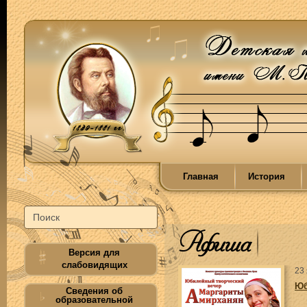
Главная
История
Афиша
Версия для
слабовидящих
23
Юб
Сведения об
образовательной