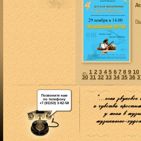
Де
По
←
1
2
3
4
5
6
7
8
9
10
30
31
32
33
34
35
36
3
Позвоните нам
по телефону
+7 (81153) 3-82-58