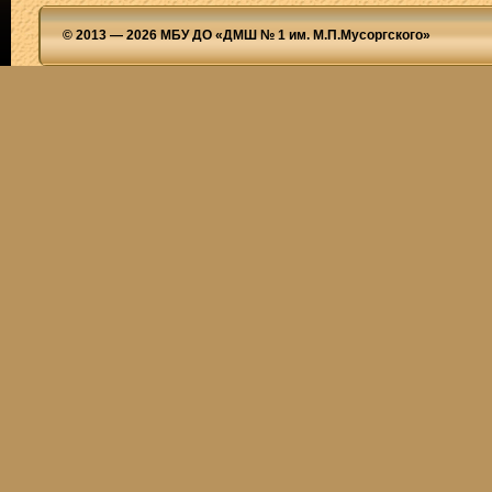
© 2013 — 2026 МБУ ДО «ДМШ № 1 им. М.П.Мусоргского»