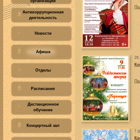
организации
По
Антикоррупционная
деятельность
Новости
Афиша
26
Ко
Отделы
По
Расписания
Дистанционное
обучение
Концертный зал
7 
Ко