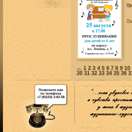
Пр
По
←
1
2
3
4
5
6
7
8
9
10
30
31
32
33
34
35
36
3
Позвоните нам
по телефону
+7 (81153) 3-82-58