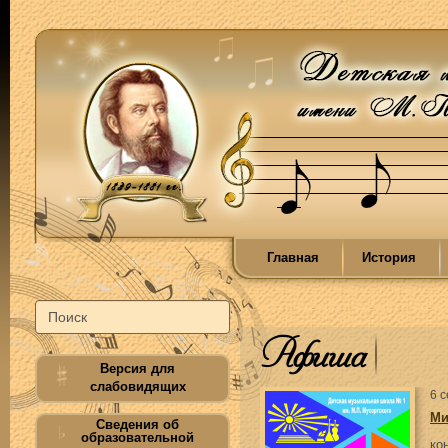
Главная
История
Афиша
Версия для
слабовидящих
6 
Ми
Сведения об
образовательной
ко