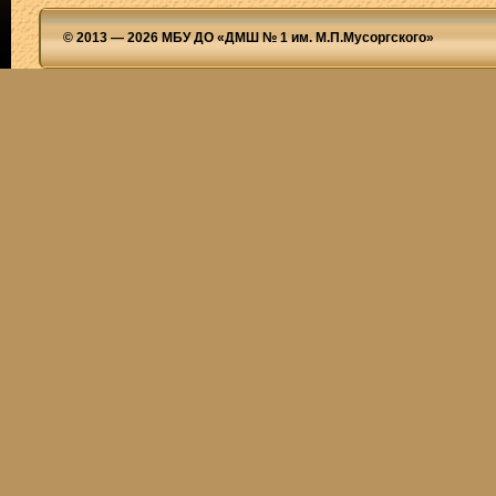
© 2013 — 2026 МБУ ДО «ДМШ № 1 им. М.П.Мусоргского»