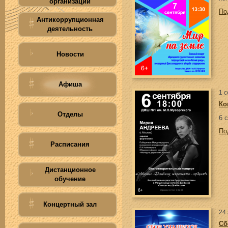
организации
По
Антикоррупционная
деятельность
Новости
Афиша
1 
Ко
Отделы
6 
По
Расписания
Дистанционное
обучение
Концертный зал
24 
Сб