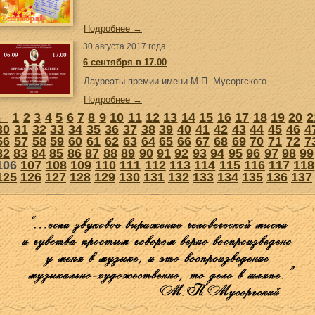
Подробнее →
30 августа 2017 года
6 сентября в 17.00
Лауреаты премии имени М.П. Мусоргского
Подробнее →
←
1
2
3
4
5
6
7
8
9
10
11
12
13
14
15
16
17
18
19
20
2
30
31
32
33
34
35
36
37
38
39
40
41
42
43
44
45
46
4
56
57
58
59
60
61
62
63
64
65
66
67
68
69
70
71
72
7
82
83
84
85
86
87
88
89
90
91
92
93
94
95
96
97
98
99
106
107
108
109
110
111
112
113
114
115
116
117
118
125
126
127
128
129
130
131
132
133
134
135
136
137