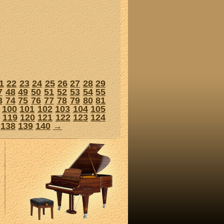
1
22
23
24
25
26
27
28
29
7
48
49
50
51
52
53
54
55
3
74
75
76
77
78
79
80
81
100
101
102
103
104
105
119
120
121
122
123
124
138
139
140
→