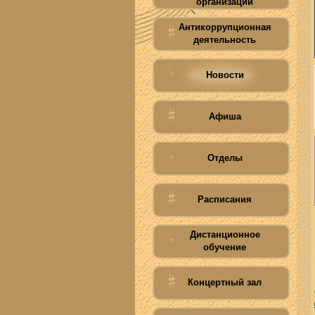
организации
Антикоррупционная
деятельность
Новости
Афиша
Отделы
Расписания
Дистанционное
обучение
Концертный зал