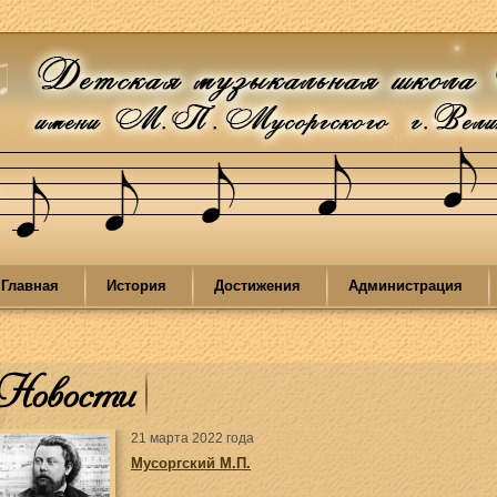
Главная
История
Достижения
Администрация
Новости
21 марта 2022 года
Мусоргский М.П.