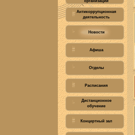
организации
Антикоррупционная
деятельность
Новости
Афиша
Отделы
Расписания
Дистанционное
обучение
Концертный зал