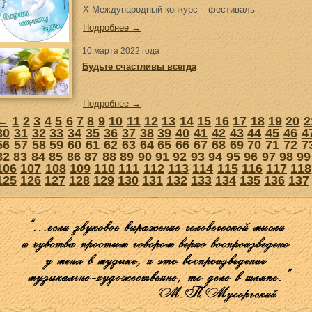
X Международный конкурс – фестиваль
Подробнее →
10 марта 2022 года
Будьте счастливы всегда
Подробнее →
←
1
2
3
4
5
6
7
8
9
10
11
12
13
14
15
16
17
18
19
20
2
30
31
32
33
34
35
36
37
38
39
40
41
42
43
44
45
46
4
56
57
58
59
60
61
62
63
64
65
66
67
68
69
70
71
72
7
82
83
84
85
86
87
88
89
90
91
92
93
94
95
96
97
98
99
106
107
108
109
110
111
112
113
114
115
116
117
118
125
126
127
128
129
130
131
132
133
134
135
136
137