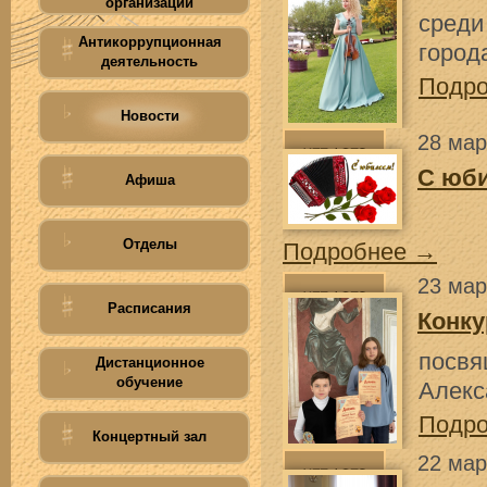
организации
среди
Антикоррупционная
город
деятельность
Подр
Новости
28 мар
С юб
Афиша
Отделы
Подробнее →
23 мар
Расписания
Конку
посвя
Дистанционное
обучение
Алекс
Подр
Концертный зал
22 мар