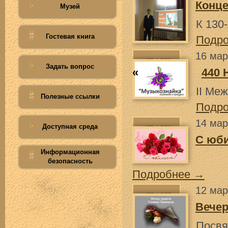
Конце
Музей
К 130
Гостевая книга
Подр
16 мар
Задать вопрос
«
440 
II Ме
Полезные ссылки
Подр
14 мар
Доступная среда
С юб
Информационная
безопасность
Подробнее →
12 мар
Вечер
Посвя