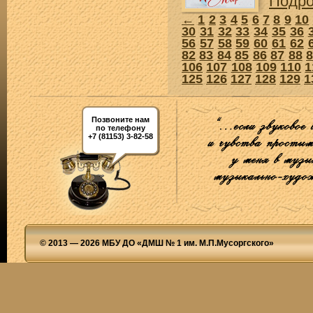
Подр
←
1
2
3
4
5
6
7
8
9
10
30
31
32
33
34
35
36
56
57
58
59
60
61
62
82
83
84
85
86
87
88
106
107
108
109
110
1
125
126
127
128
129
1
Позвоните нам
по телефону
+7 (81153) 3-82-58
© 2013 — 2026 МБУ ДО «ДМШ № 1 им. М.П.Мусоргского»