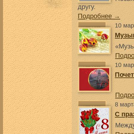
другу.
Подробнее →
10 мар
Музы
«Музы
Подр
10 мар
Поче
Подр
8 март
С пра
Между