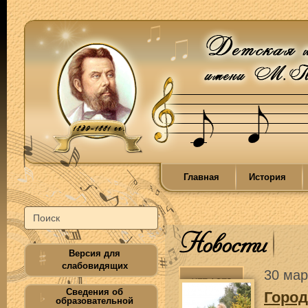
Главная
История
Новости
Версия для
слабовидящих
30 мар
Сведения об
Город
образовательной