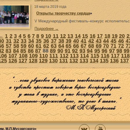
18 марта 2019 года
«
Открыты творчеству сердца
»
V Международный фестиваль–конкурс исполнительск
Подробнее →
←
1
2
3
4
5
6
7
8
9
10
11
12
13
14
15
16
17
18
19
20
2
30
31
32
33
34
35
36
37
38
39
40
41
42
43
44
45
46
4
56
57
58
59
60
61
62
63
64
65
66
67
68
69
70
71
72
7
82
83
84
85
86
87
88
89
90
91
92
93
94
95
96
97
98
99
106
107
108
109
110
111
112
113
114
115
116
117
118
125
126
127
128
129
130
131
132
133
134
135
136
137
м. М.П.Мусоргского»