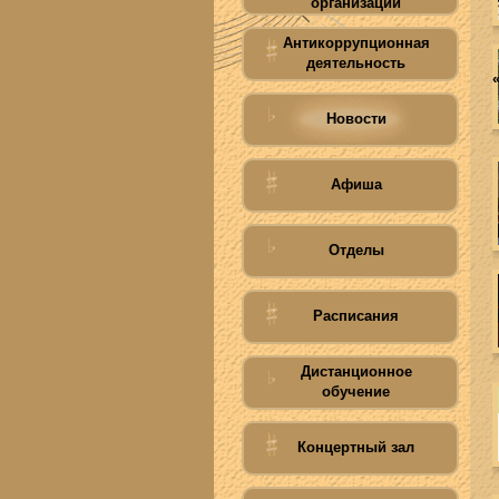
организации
Антикоррупционная
деятельность
Новости
Афиша
Отделы
Расписания
Дистанционное
обучение
Концертный зал