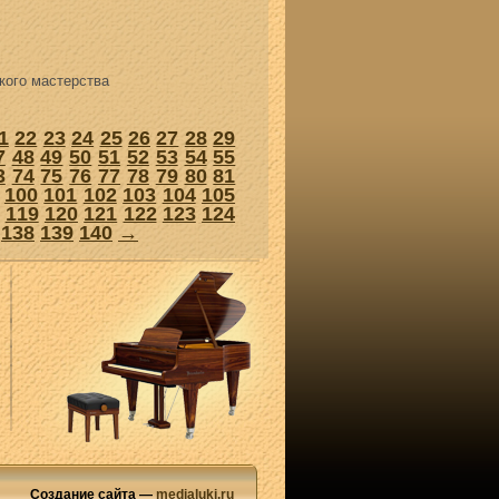
ого мастерства
1
22
23
24
25
26
27
28
29
7
48
49
50
51
52
53
54
55
3
74
75
76
77
78
79
80
81
100
101
102
103
104
105
119
120
121
122
123
124
138
139
140
→
Создание сайта —
medialuki.ru