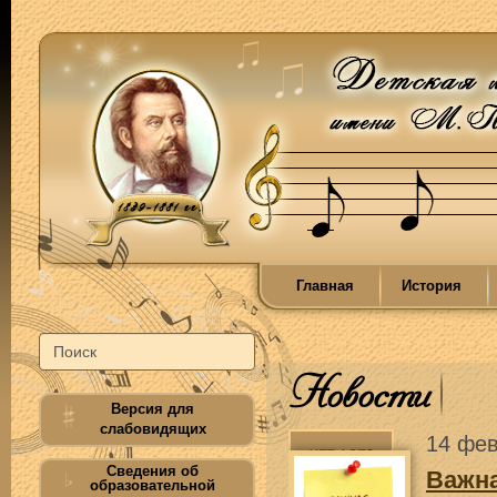
Главная
История
Новости
Версия для
слабовидящих
14 фев
Сведения об
Важн
образовательной