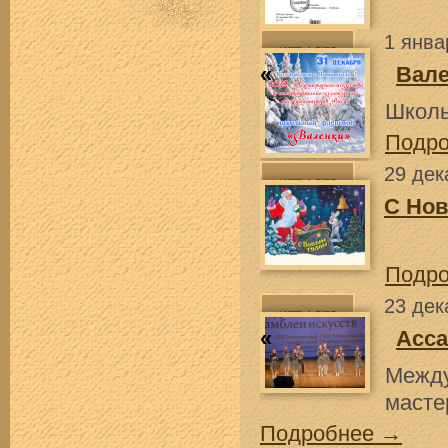
1 янва
«
Вал
Школ
Подр
29 дек
С Нов
Подр
23 дек
«
Асса
Межд
масте
Подробнее →