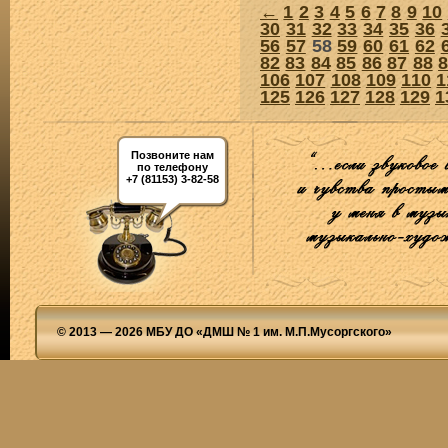
←
1
2
3
4
5
6
7
8
9
10
30
31
32
33
34
35
36
56
57
58
59
60
61
62
82
83
84
85
86
87
88
106
107
108
109
110
1
125
126
127
128
129
1
Позвоните нам
по телефону
+7 (81153) 3-82-58
© 2013 — 2026 МБУ ДО «ДМШ № 1 им. М.П.Мусоргского»