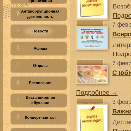
организации
Возоб
Антикоррупционная
Подр
деятельность
7 февр
Новости
Всеро
Литер
Афиша
Подр
7 февр
Отделы
С юб
Расписания
Подробнее →
Дистанционное
3 февр
обучение
Важн
Концертный зал
Диста