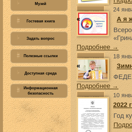
Подр
Музей
24 янв
«
А я 
Гостевая книга
Всер
«Грин
Задать вопрос
Подробнее →
18 янв
Полезные ссылки
«
Зимн
Доступная среда
ФЕДЕ
Подробнее →
Информационная
безопасность
10 янв
2022 
Год к
Подр