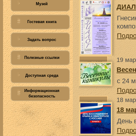
Музей
ДИАЛ
Гнес
Гостевая книга
компо
Подр
Задать вопрос
Полезные ссылки
19 мар
Весен
Доступная среда
с 24 
Подр
Информационная
безопасность
18 мар
18 ма
День 
Подр