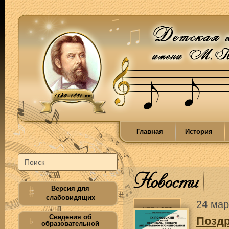
Главная
История
Новости
Версия для
слабовидящих
24 мар
Сведения об
Позд
образовательной