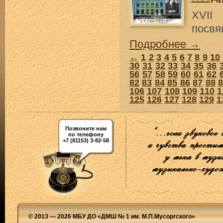
XVII
посвя
Подробнее →
←
1
2
3
4
5
6
7
8
9
10
30
31
32
33
34
35
36
56
57
58
59
60
61
62
82
83
84
85
86
87
88
106
107
108
109
110
1
125
126
127
128
129
1
Позвоните нам
по телефону
+7 (81153) 3-82-58
© 2013 — 2026 МБУ ДО «ДМШ № 1 им. М.П.Мусоргского»