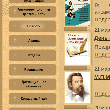
организации
IX О
Антикоррупционная
ансам
деятельность
Подр
Новости
21 мар
День 
Афиша
Поздр
Подр
Отделы
21 мар
Расписания
М.П.М
Дистанционное
обучение
Подр
Концертный зал
20 мар