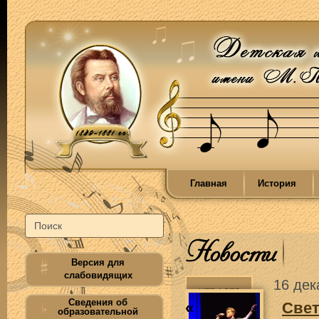
Главная
История
Новости
Версия для
слабовидящих
16 дек
Сведения об
«
Свет
образовательной