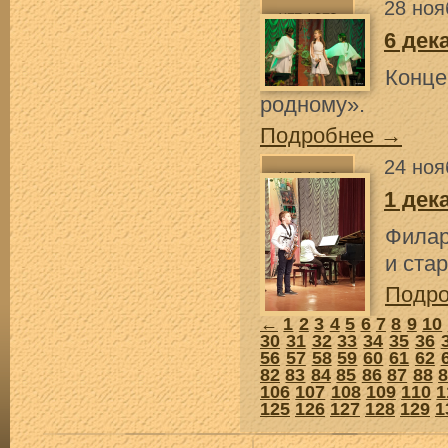
28 ноя
6 дек
Конце
родному».
Подробнее →
24 ноя
1 дек
Фила
и ста
Подр
←
1
2
3
4
5
6
7
8
9
10
30
31
32
33
34
35
36
56
57
58
59
60
61
62
82
83
84
85
86
87
88
106
107
108
109
110
1
125
126
127
128
129
1