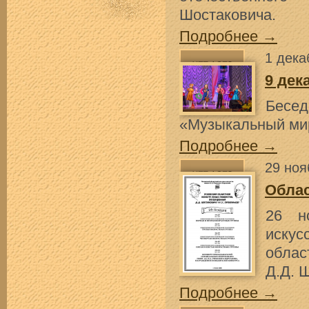
Шостаковича.
Подробнее →
1 дека
9 дек
Бесед
«Музыкальный ми
Подробнее →
29 ноя
Облас
26 н
искус
облас
Д.Д. 
Подробнее →