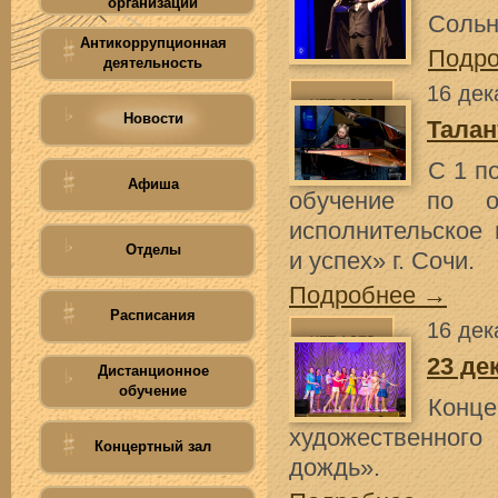
организации
Сольн
Антикоррупционная
Подр
деятельность
16 дек
Новости
Талан
С 1 п
Афиша
обучение по об
исполнительское 
Отделы
и успех» г. Сочи.
Подробнее →
Расписания
16 дек
23 де
Дистанционное
обучение
Конц
художественного
Концертный зал
дождь».