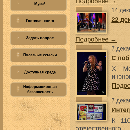
Подробнее →
Музей
14 дек
22 де
Гостевая книга
Задать вопрос
Подробнее →
7 дека
Полезные ссылки
С поб
X Ме
Доступная среда
и юно
Подр
Информационная
безопасность
7 дека
Интег
К 11
отечественног