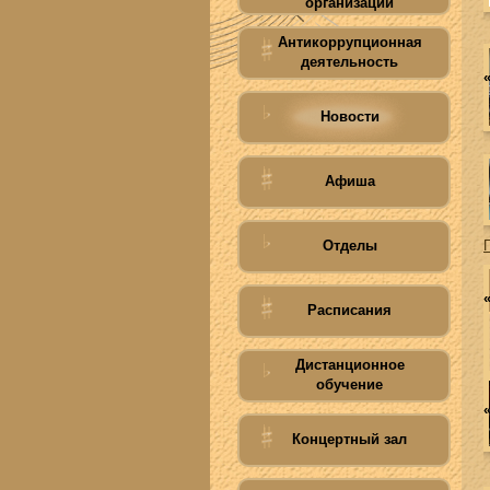
организации
Антикоррупционная
деятельность
Новости
Афиша
Отделы
Расписания
Дистанционное
обучение
Концертный зал