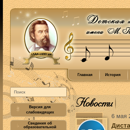
Главная
История
Новости
Версия для
слабовидящих
6 мая 
Сведения об
Диста
образовательной