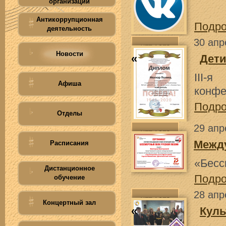
организации
Антикоррупционная
Подр
деятельность
30 апр
Новости
«
Дети
III-
Афиша
конфе
Подр
Отделы
29 апр
Межд
Расписания
«Бесс
Дистанционное
Подр
обучение
28 апр
Концертный зал
«
Куль