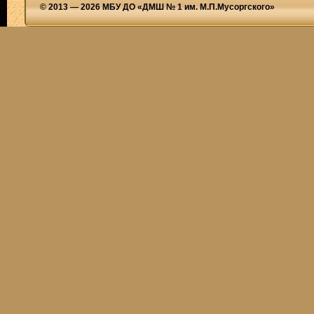
© 2013 — 2026 МБУ ДО «ДМШ № 1 им. М.П.Мусоргского»