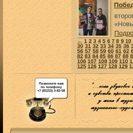
Побе
втор
«Новы
Подр
←
1
2
3
4
5
6
7
8
9
10
30
31
32
33
34
35
36
56
57
58
59
60
61
62
82
83
84
85
86
87
88
106
107
108
109
110
1
125
126
127
128
129
1
Позвоните нам
по телефону
+7 (81153) 3-82-58