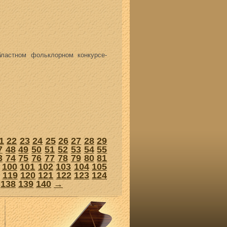
ластном фольклорном конкурсе-
1
22
23
24
25
26
27
28
29
7
48
49
50
51
52
53
54
55
3
74
75
76
77
78
79
80
81
100
101
102
103
104
105
119
120
121
122
123
124
138
139
140
→