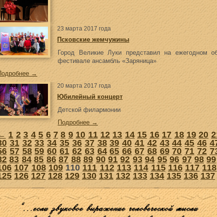
23 марта 2017 года
Псковские жемчужины
Город Великие Луки представил на ежегодном об
фестивале ансамбль «Заряница»
Подробнее →
20 марта 2017 года
Юбилейный концерт
Детской филармонии
Подробнее →
←
1
2
3
4
5
6
7
8
9
10
11
12
13
14
15
16
17
18
19
20
2
30
31
32
33
34
35
36
37
38
39
40
41
42
43
44
45
46
4
56
57
58
59
60
61
62
63
64
65
66
67
68
69
70
71
72
7
82
83
84
85
86
87
88
89
90
91
92
93
94
95
96
97
98
99
106
107
108
109
110
111
112
113
114
115
116
117
118
125
126
127
128
129
130
131
132
133
134
135
136
137