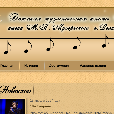
Главная
История
Достижения
Администрация
Новости
13 апреля 2017 года
18-23 апреля
пройдут XVI молодежные Дельфийские игры России в 