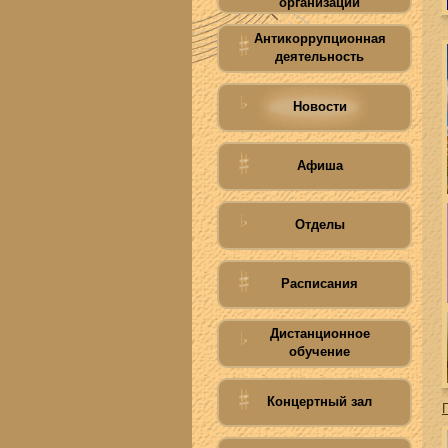
организации
Антикоррупционная
деятельность
Новости
Афиша
Отделы
Расписания
Дистанционное
обучение
Концертный зал