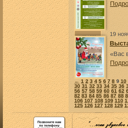
Подр
19 ноя
Выст
«Вас 
Подр
←
1
2
3
4
5
6
7
8
9
10
30
31
32
33
34
35
36
56
57
58
59
60
61
62
82
83
84
85
86
87
88
106
107
108
109
110
1
125
126
127
128
129
1
Позвоните нам
по телефону