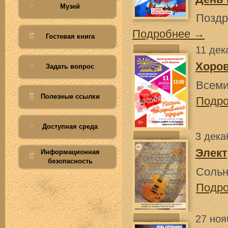
Музей
Поздр
Подробнее →
Гостевая книга
11 дек
Хоров
Задать вопрос
Всеми
Полезные ссылки
Подр
Доступная среда
3 дека
Элект
Информационная
безопасность
Сольн
Подр
27 ноя