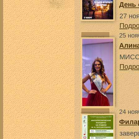
День
27 но
Подр
25 ноя
Алин
МИСС
Подр
24 ноя
Фила
завер