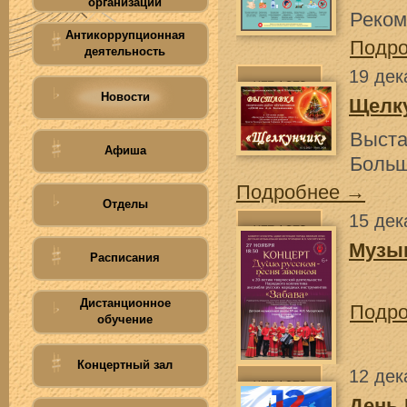
организации
Реком
Антикоррупционная
Подр
деятельность
19 дек
Новости
Щелк
Выст
Афиша
Больш
Подробнее →
Отделы
15 дек
Музык
Расписания
Дистанционное
Подр
обучение
Концертный зал
12 дек
День 