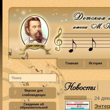
Главная
История
Новости
Версия для
слабовидящих
24 дек
Сведения об
Энте
образовательной