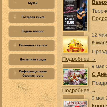
Ввер
Музей
Творч
Гостевая книга
Подр
Задать вопрос
12 мая
9 мая
Полезные ссылки
Празд
Подробнее →
Доступная среда
9 мая 
Информационная
С Дн
безопасность
Поздр
Подробнее →
9 мая 
Конце