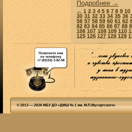
Подробнее →
←
1
2
3
4
5
6
7
8
9
10
30
31
32
33
34
35
36
56
57
58
59
60
61
62
82
83
84
85
86
87
88
106
107
108
109
110
1
125
126
127
128
129
1
Позвоните нам
по телефону
+7 (81153) 3-82-58
© 2013 — 2026 МБУ ДО «ДМШ № 1 им. М.П.Мусоргского»