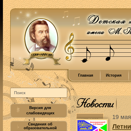
Главная
История
Новости
Версия для
слабовидящих
19 мая
Сведения об
Летн
образовательной