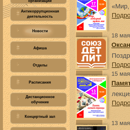
организации
«Мир,
Антикоррупционная
Подр
деятельность
Новости
18 мая
Оксан
Афиша
Поздр
Подр
Отделы
15 мая
Памят
Расписания
лекци
Дистанционное
Подр
обучение
Концертный зал
13 мая