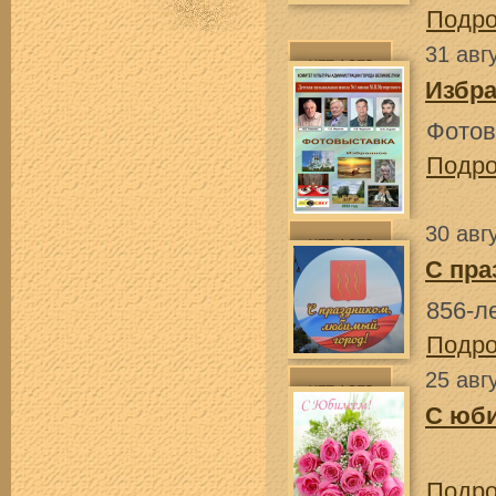
Подр
31 авг
Избр
Фотов
Подр
30 авг
С пра
856-л
Подр
25 авг
С юб
Подр