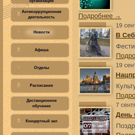
организации
Антикоррупционная
Подробнее →
деятельность
19 сен
Новости
В Себ
Фести
Афиша
Подр
19 сен
Отделы
Нацпр
Культ
Расписания
Подр
Дистанционное
7 сент
обучение
День
Концертный зал
Поздр