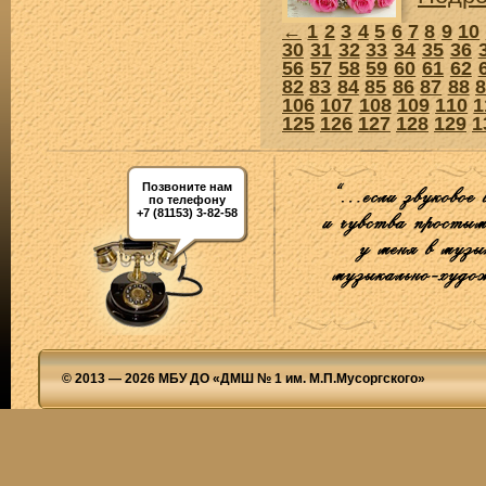
←
1
2
3
4
5
6
7
8
9
10
30
31
32
33
34
35
36
56
57
58
59
60
61
62
82
83
84
85
86
87
88
106
107
108
109
110
1
125
126
127
128
129
1
Позвоните нам
по телефону
+7 (81153) 3-82-58
© 2013 — 2026 МБУ ДО «ДМШ № 1 им. М.П.Мусоргского»