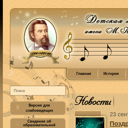
Главная
История
Новости
Версия для
слабовидящих
23 сен
Сведения об
Позд
образовательной