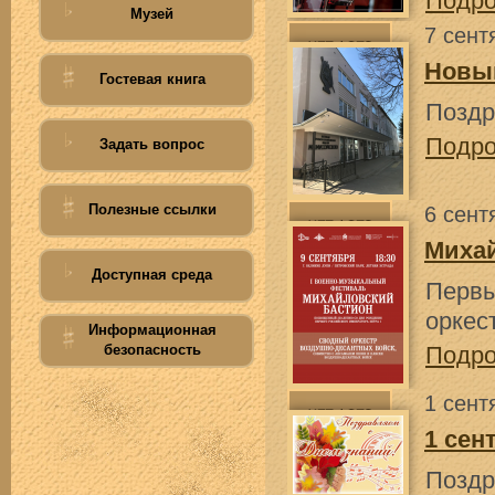
Подр
Музей
7 сент
Новый
Гостевая книга
Поздр
Подр
Задать вопрос
Полезные ссылки
6 сент
Михай
Доступная среда
Первы
оркес
Информационная
безопасность
Подр
1 сент
1 сен
Поздр