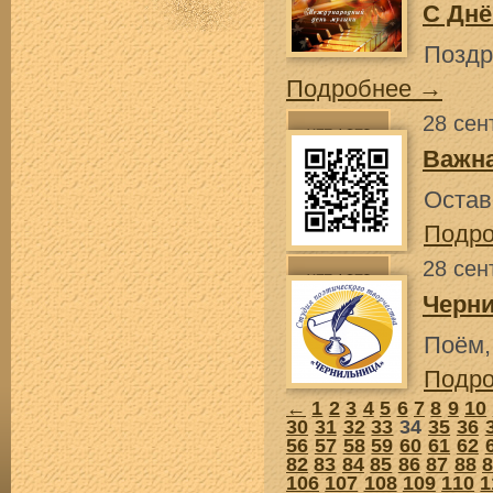
С Днё
Поздр
Подробнее →
28 сен
Важн
Остав
Подр
28 сен
Черн
Поëм,
Подр
←
1
2
3
4
5
6
7
8
9
10
30
31
32
33
34
35
36
56
57
58
59
60
61
62
82
83
84
85
86
87
88
106
107
108
109
110
1