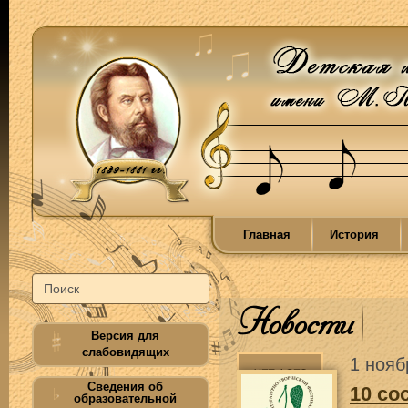
Главная
История
Новости
Версия для
слабовидящих
1 нояб
Сведения об
10 со
образовательной