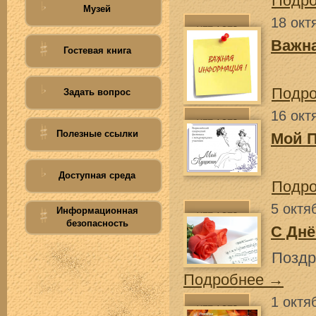
Подр
Музей
18 окт
Важн
Гостевая книга
Подр
Задать вопрос
16 окт
Полезные ссылки
Мой 
Доступная среда
Подр
5 октя
Информационная
безопасность
С Днё
Поздр
Подробнее →
1 октя