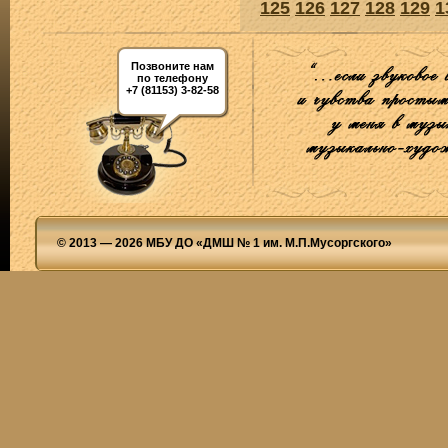
125
126
127
128
129
1
Позвоните нам
по телефону
+7 (81153) 3-82-58
© 2013 — 2026 МБУ ДО «ДМШ № 1 им. М.П.Мусоргского»