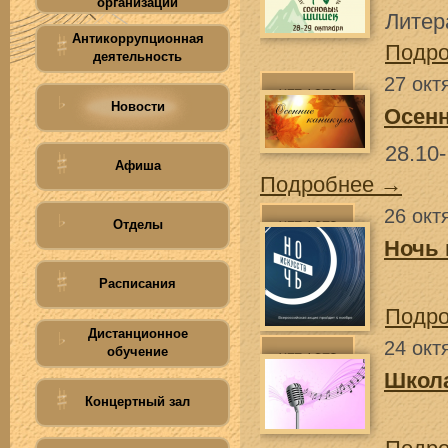
организации
Литер
Антикоррупционная
Подр
деятельность
27 окт
Новости
Осен
28.10-
Афиша
Подробнее →
26 окт
Отделы
Ночь 
Расписания
Подр
Дистанционное
24 окт
обучение
Школа
Концертный зал