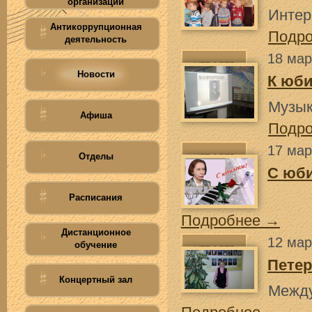
организации
Интер
Антикоррупционная
Подр
деятельность
18 мар
Новости
К юби
Музык
Афиша
Подр
17 мар
Отделы
С юб
Расписания
Подробнее →
Дистанционное
12 мар
обучение
Петер
Концертный зал
Между