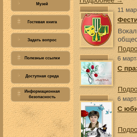
Подробнее →
Музей
11 мар
Фести
Гостевая книга
Вокал
общес
Задать вопрос
Подр
6 март
Полезные ссылки
С пра
Доступная среда
Подр
Информационная
безопасность
6 март
С юб
Подр