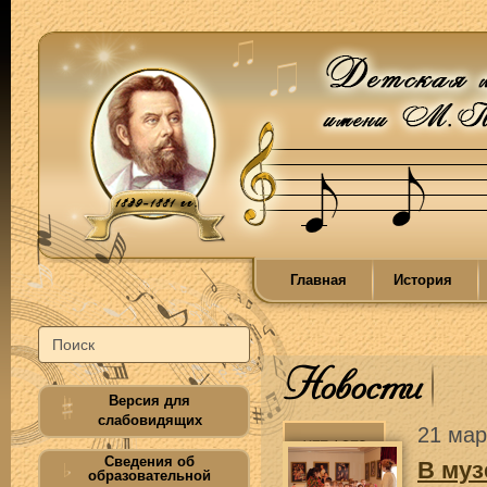
Главная
История
Новости
Версия для
слабовидящих
21 мар
Сведения об
В муз
образовательной