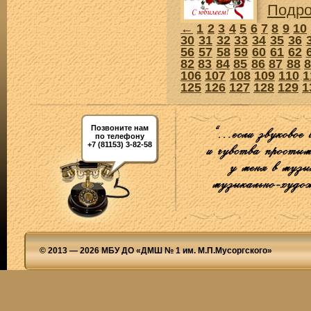
Подр
←
1
2
3
4
5
6
7
8
9
10
30
31
32
33
34
35
36
56
57
58
59
60
61
62
82
83
84
85
86
87
88
106
107
108
109
110
1
125
126
127
128
129
1
Позвоните нам
по телефону
+7 (81153) 3-82-58
© 2013 — 2026 МБУ ДО «ДМШ № 1 им. М.П.Мусоргского»