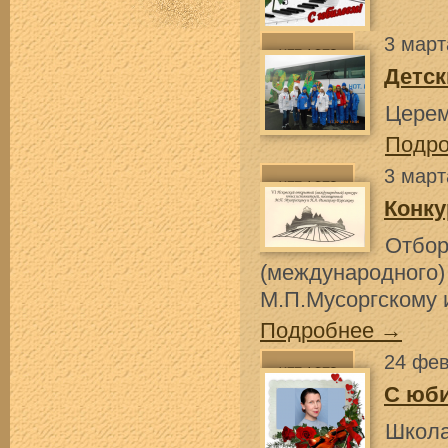
3 март
Детск
Церем
Подр
3 март
Конку
Отбо
(международного)
М.П.Мусоргскому 
Подробнее →
24 фев
С юб
Школа